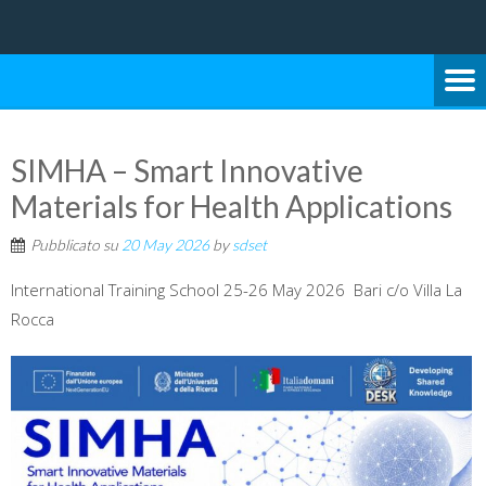
Università degli Studi di Bari Aldo Moro
SCUOLA DI SCIENZE E
TECNOLOGIE
SIMHA – Smart Innovative
Materials for Health Applications
Pubblicato su
20 May 2026
by
sdset
International Training School 25-26 May 2026 Bari c/o Villa La
Rocca