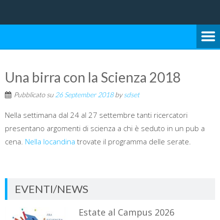
Università degli Studi di Bari Aldo Moro
SCUOLA DI SCIENZE E
TECNOLOGIE
Una birra con la Scienza 2018
Pubblicato su
26 September 2018
by
sdset
Nella settimana dal 24 al 27 settembre tanti ricercatori
presentano argomenti di scienza a chi è seduto in un pub a
cena.
Nella locandina
trovate il programma delle serate.
EVENTI/NEWS
Estate al Campus 2026