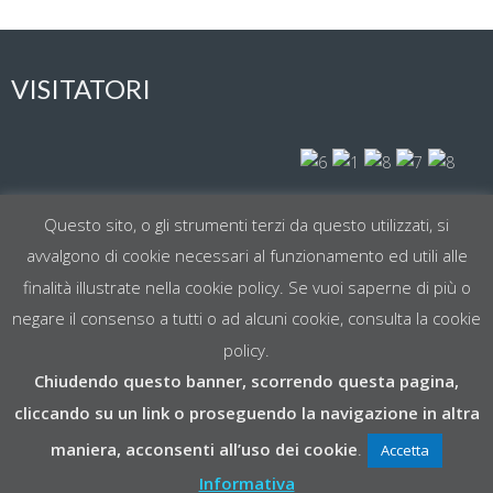
VISITATORI
Visit Today : 72
Questo sito, o gli strumenti terzi da questo utilizzati, si
avvalgono di cookie necessari al funzionamento ed utili alle
Total Visit : 61878
finalità illustrate nella cookie policy. Se vuoi saperne di più o
negare il consenso a tutti o ad alcuni cookie, consulta la cookie
policy.
Chiudendo questo banner, scorrendo questa pagina,
cliccando su un link o proseguendo la navigazione in altra
SITO REALIZZATO CON RISORSE
RECAS BARI
maniera, acconsenti all’uso dei cookie
.
Accetta
COPYRIGHT © 2026
SCUOLA DI SCIENZE E TECNOLOGIE
Informativa