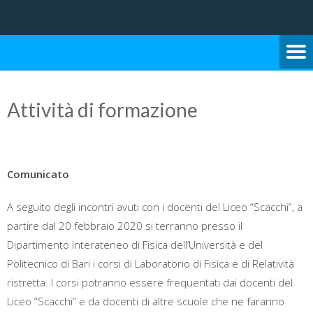
Università degli Studi di Bari Aldo Moro
SCUOLA DI SCIENZE E
TECNOLOGIE
Attività di formazione
Comunicato
A seguito degli incontri avuti con i docenti del Liceo “Scacchi”, a
partire dal 20 febbraio 2020 si terranno presso il
Dipartimento Interateneo di Fisica dell’Università e del
Politecnico di Bari i corsi di Laboratorio di Fisica e di Relatività
ristretta. I corsi potranno essere frequentati dai docenti del
Liceo “Scacchi” e da docenti di altre scuole che ne faranno