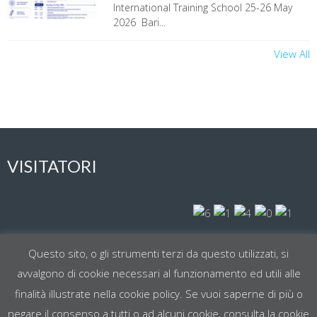
International Training School 25-26 May
2026 Bari...
View All
VISITATORI
Visit Today : 136
Questo sito, o gli strumenti terzi da questo utilizzati, si
avvalgono di cookie necessari al funzionamento ed utili alle
Total Visit : 61401
finalità illustrate nella cookie policy. Se vuoi saperne di più o
negare il consenso a tutti o ad alcuni cookie, consulta la cookie