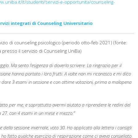
w.uniba.it/it/studenti/servizi-e-opportunita/counseling-
rvizi integrati di Counseling Universitario
izio di counseling psicologico (periodo otto-feb 2021) (fonte:
presso il servizio di Counseling UniBa)
io. Ma sento l’esigenza di doverlo scrivere. La ringrazio per il
ssione hanno portato i loro frutti. A
volte non mi riconosco e mi dico
a dare 3 esami in sessione e con ottime votazioni, prima a malapena
fatto per me, e soprattutto avermi aiutato a riprendere le redini del
a 27. con 4 esami in un mese e mezzo.”
ella sessione invernale, voto 30. Ho applicato alla lettera i consigli
, ho fatto qualche esercizio di respirazione come ci aveva consigliato