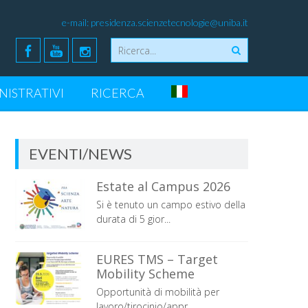
e-mail:
presidenza.scienzetecnologie@uniba.it
NISTRATIVI
RICERCA
EVENTI/NEWS
Estate al Campus 2026
Si è tenuto un campo estivo della
durata di 5 gior...
EURES TMS – Target
Mobility Scheme
Opportunità di mobilità per
lavoro/tirocinio/appr...