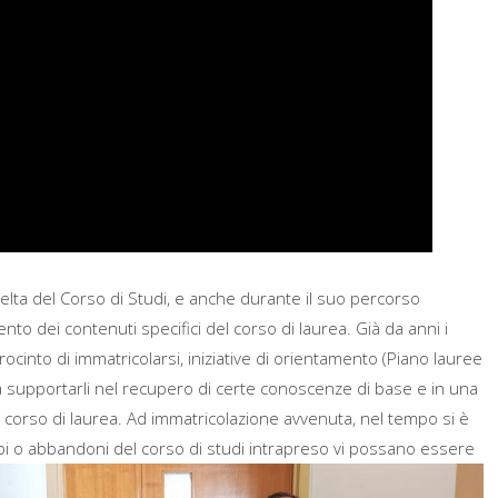
lta del Corso di Studi, e anche durante il suo percorso
nto dei contenuti specifici del corso di laurea. Già da anni i
procinto di immatricolarsi, iniziative di orientamento (Piano lauree
a supportarli nel recupero di certe conoscenze di base e in una
 corso di laurea. Ad immatricolazione avvenuta, nel tempo si è
bi o abbandoni del corso di studi intra
preso vi possano essere