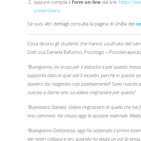
oppure compila il
form on-line
dal link:
https://ww
universitario
Se vuoi altri dettagli consulta la pagina di UniBa dei
se
Cosa dicono gli studenti che hanno usufruito del serv
Dott.ssa Daniela Bafunno, Psicologo – Psicoterapeuta 
“Buongiorno, mi scuso per il disturbo e per questo messagg
supporto dato in quei soli 5 incontri, perché in questa se
davvero sto reagendo così positivamente!! Sono riuscita 
riuscivo a darne uno. La volevo ringraziare per questo”
“Buonasera Daniela. Volevo ringraziarti di quello che hai 
mio cammino: Ho chiuso oggi la sessione invernale. Medi
“Buongiorno Dottoressa, oggi ho sostenuto il primo esame d
dei nostri colloqui e ieri, quando ho avuto un po’ di ansia