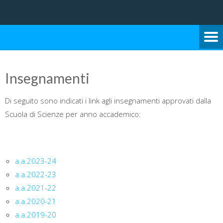
Università degli Studi di Bari Aldo Moro
SCUOLA DI SCIENZE E
TECNOLOGIE
Insegnamenti
Di seguito sono indicati i link agli insegnamenti approvati dalla
Scuola di Scienze per anno accademico:
a.a.2023-24
a.a.2022-23
a.a.2021-22
a.a.2020-21
a.a.2019-20