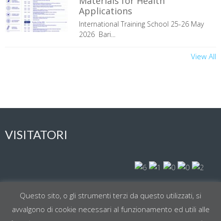
Materials for Health
Applications
International Training School 25-26 May
2026 Bari...
View All
VISITATORI
Visit Today : 90
Questo sito, o gli strumenti terzi da questo utilizzati, si
avvalgono di cookie necessari al funzionamento ed utili alle
Total Visit : 61002