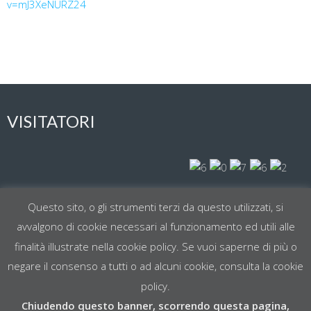
v=mJ3XeNURZ24
VISITATORI
Visit Today : 167
Questo sito, o gli strumenti terzi da questo utilizzati, si
avvalgono di cookie necessari al funzionamento ed utili alle
Total Visit : 60762
finalità illustrate nella cookie policy. Se vuoi saperne di più o
negare il consenso a tutti o ad alcuni cookie, consulta la cookie
policy.
Chiudendo questo banner, scorrendo questa pagina,