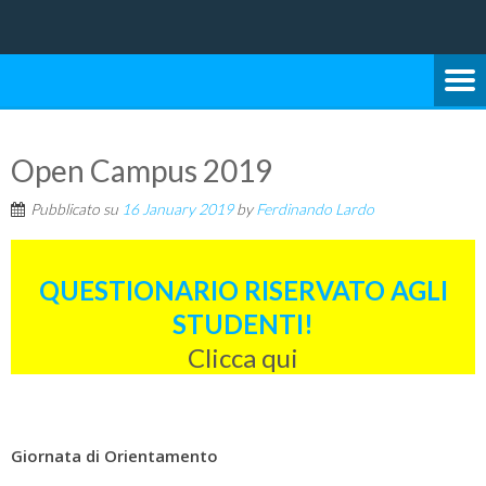
Università degli Studi di Bari Aldo Moro
SCUOLA DI SCIENZE E
TECNOLOGIE
Open Campus 2019
Pubblicato su
16 January 2019
by
Ferdinando Lardo
QUESTIONARIO RISERVATO AGLI
STUDENTI!
Clicca qui
Giornata di Orientamento