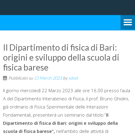
Università degli Studi di Bari Aldo Moro
SCUOLA DI SCIENZE E
TECNOLOGIE
Il Dipartimento di fisica di Bari:
origini e sviluppo della scuola di
fisica barese
Pubblicato su
13 March 2023
by
sdset
Il giorno mercoledì 22 Marzo 2023 alle ore 16.00 presso l’aula
A del Dipartimento Interateneo di
Fisica, il prof. Bruno Ghidini,
già ordinario di Fisica Sperimentale delle Interazioni
Fondamentali, presenterà un seminario dal titolo:”
Il
Dipartimento di fisica di Bari: origini e sviluppo della
scuola di fisica barese”,
nell’ambito delle attività di